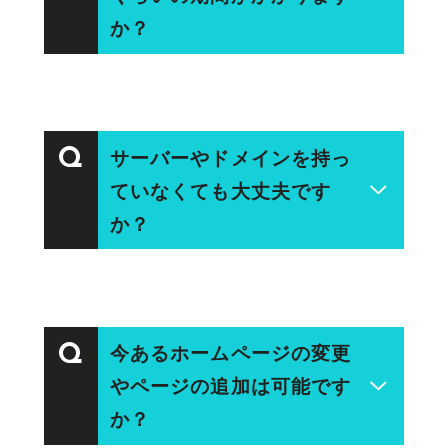
合、スマートフォンからのアクセス
か？
たいと考えています。
お問い合わせ
が80%を超えているというデータも
あるため、制作の基本プランに組み
A
込んでいます。
ホームページの規模やシステムにも
サーバーやドメインを持っ
Q
よりますが、2ヶ月～数ヶ月の期間
ていなくても大丈夫です
を頂戴しています。
か？
スケジュールに関してはできる限り
柔軟に対応しますので、ご相談くだ
A
さい。
もちろん大丈夫です！
今あるホームページの変更
Q
サーバー・ドメインは必要に応じて
やページの追加は可能です
弊社でご用意します。なお、サー
か？
バー・ドメインそれぞれに対して年