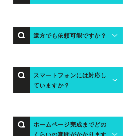
制作実績
A
可能です！
制作の流れ
遠方でも依頼可能ですか？
Q
事業規模に関わらず、必要な施策を
必要なお客様へご提案します。
よくある質問
A
可能です！
スマートフォンには対応し
Q
集客改善アイデア集
ヒアリングからご提案、打ち合わ
ていますか？
せ、サポートまでオンラインで対応
会社情報
しています。ただ、会社や店舗、社
A
員の皆様の雰囲気を、ホームページ
はい、対応しています！
等の媒体を通して的確に伝えられる
ホームページ完成までどの
Q
B to C（一般個人向け）サイトの場
くらいの期間がかかります
よう、できれば一度は直接お会いし