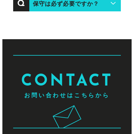
保守は必ず必要ですか？
Q
ありません。
コンテンツの更新やアクセス解析、
A
システムのアップデートなどを行う
WordPressなどのシステムを実装
必要があります。社内リソースの確
している場合、最新バージョンへの
保が難しい場合は、弊社にて保守・
アップデートや定期的なバックアッ
管理・運用サポートも行っています
プを行う必要があります。
ので、ご相談ください。
CONTACT
お問い合わせはこちらから