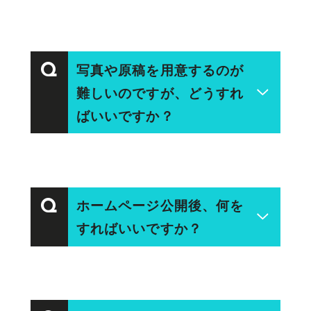
間費用がかかります。
A
可能です！
写真や原稿を用意するのが
Q
現行ホームページのカスタマイズも
難しいのですが、どうすれ
承っています。独自で制作されたシ
ばいいですか？
ステムなど、調査に時間がかかる場
合は、別途お見積りとさせていただ
A
きます。
問題ありません。
ホームページ公開後、何を
Q
必要に応じて弊社で手配いたします
すればいいですか？
ので、お気軽にご相談ください。
A
ホームページはつくって終わりでは