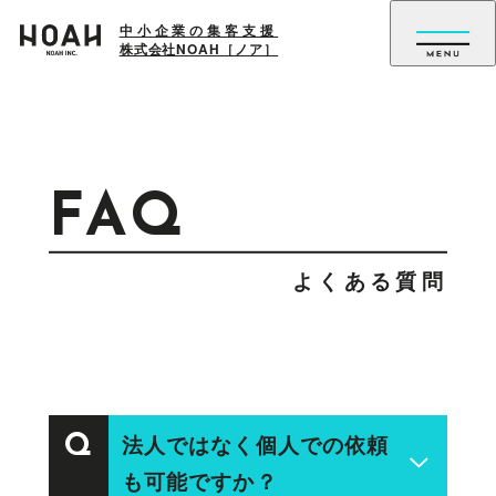
中小企業の集客支援
株式会社NOAH［ノア］
私たちの想い
FAQ
サービス
よくある質問
クリエイティブ
システム開発
保守サポート
マーケティング
ブランディング
法人ではなく個人での依頼
Q
も可能ですか？